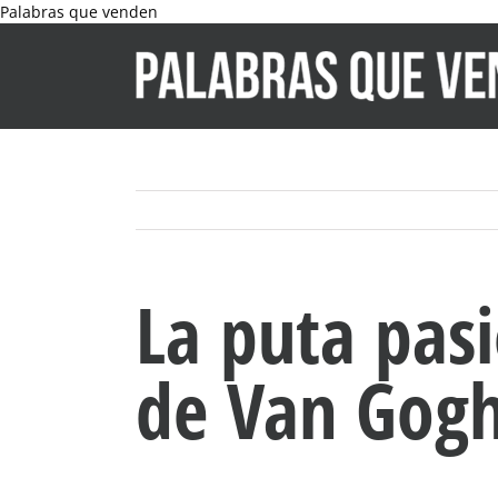
Skip
Palabras que venden
to
content
La puta pasi
de Van Gog