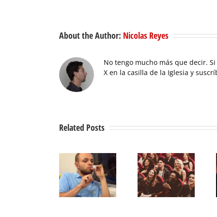
About the Author:
Nicolas Reyes
No tengo mucho más que decir. Si 
X en la casilla de la Iglesia y suscr
Related Posts
Email
Hazles reír y
copywriting
Microagresion
sácales la
para
persuasivas
pasta
yonquis