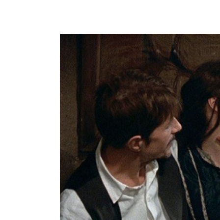
View
Larger
Image