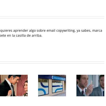
quieres aprender algo sobre email copywriting, ya sabes, marca
íbete en la casilla de arriba.
Cómo
Email
es
conseguir
Coronavirus:
copywrit
increíbles
La película
para
descuentos
yonqui