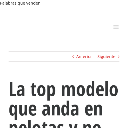
Skip
Palabras que venden
to
content
Anterior
Siguiente
La top modelo
que anda en
pelotas y no