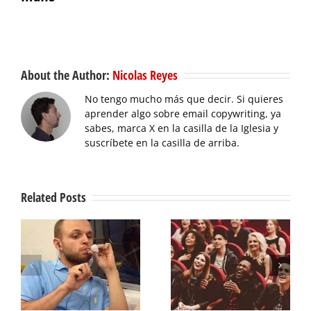
About the Author:
Nicolas Reyes
No tengo mucho más que decir. Si quieres
aprender algo sobre email copywriting, ya
sabes, marca X en la casilla de la Iglesia y
suscríbete en la casilla de arriba.
Related Posts
g
Hazles reír y
Microagresiones
sácales la pasta
persuasivas