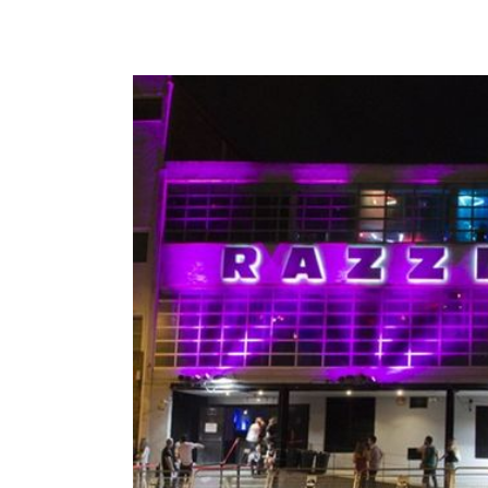
View
Larger
Image