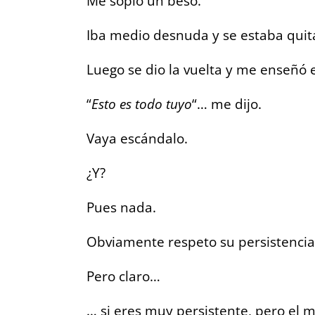
Me sopló un beso.
Iba medio desnuda y se estaba quit
Luego se dio la vuelta y me enseñó e
“
Esto es todo tuyo
“… me dijo.
Vaya escándalo.
¿Y?
Pues nada.
Obviamente respeto su persistencia
Pero claro…
… si eres muy persistente, pero el