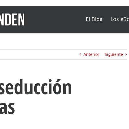
El Blog
Los eB
Anterior
Siguiente
 seducción
as