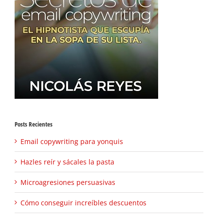
Posts Recientes
Email copywriting para yonquis
Hazles reír y sácales la pasta
Microagresiones persuasivas
Cómo conseguir increíbles descuentos