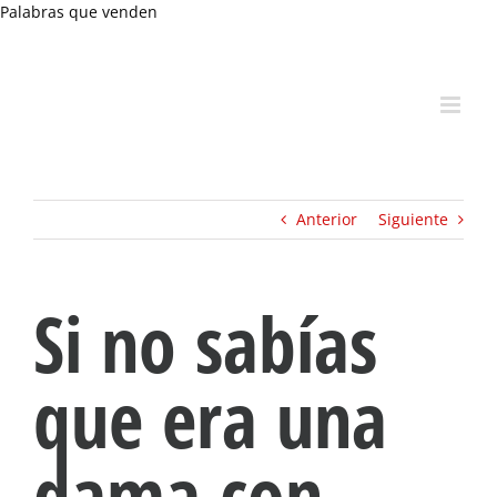
Skip
Palabras que venden
to
content
Anterior
Siguiente
Si no sabías
que era una
dama con