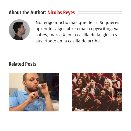
About the Author:
Nicolas Reyes
No tengo mucho más que decir. Si quieres
aprender algo sobre email copywriting, ya
sabes, marca X en la casilla de la Iglesia y
suscríbete en la casilla de arriba.
Related Posts
g
Hazles reír y
Microagresiones
sácales la pasta
persuasivas