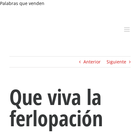
Skip
Palabras que venden
to
content
Anterior
Siguiente
Que viva la
ferlopación