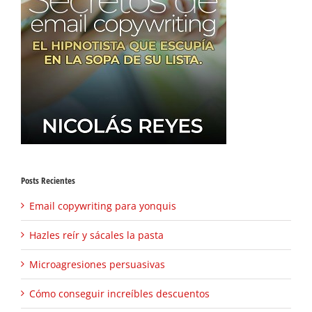
Posts Recientes
Email copywriting para yonquis
Hazles reír y sácales la pasta
Microagresiones persuasivas
Cómo conseguir increíbles descuentos