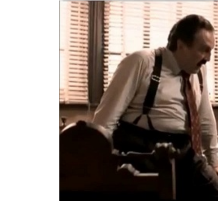
View
Larger
Image